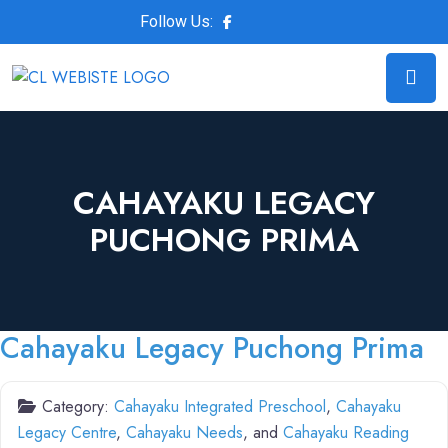
Follow Us:
CAHAYAKU LEGACY
PUCHONG PRIMA
Cahayaku Legacy Puchong Prima
Category:
Cahayaku Integrated Preschool
,
Cahayaku
Legacy Centre
,
Cahayaku Needs
, and
Cahayaku Reading