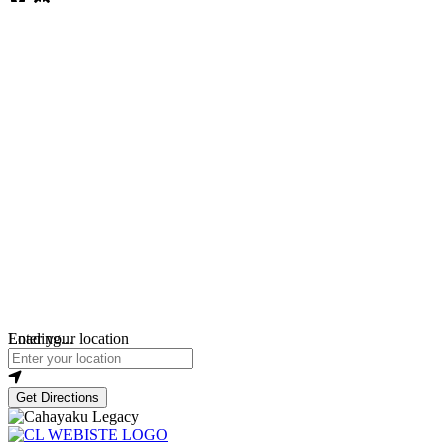
Loading...
Enter your location
Get Directions